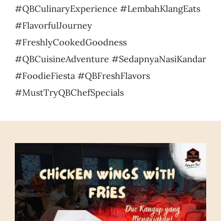
#QBCulinaryExperience #LembahKlangEats
#FlavorfulJourney
#FreshlyCookedGoodness
#QBCuisineAdventure #SedapnyaNasiKandar
#FoodieFiesta #QBFreshFlavors
#MustTryQBChefSpecials