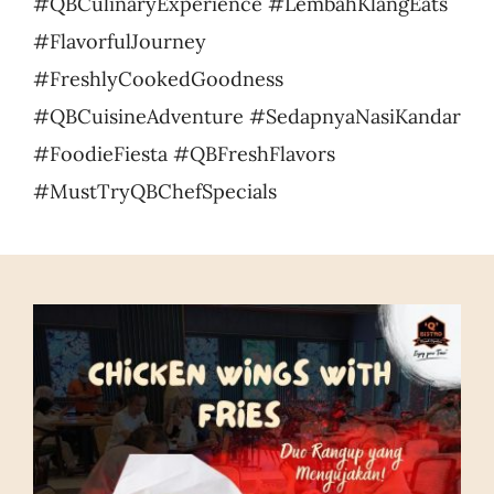
#QBCulinaryExperience #LembahKlangEats
#FlavorfulJourney
#FreshlyCookedGoodness
#QBCuisineAdventure #SedapnyaNasiKandar
#FoodieFiesta #QBFreshFlavors
#MustTryQBChefSpecials