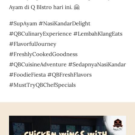
Ayam di Q BIstro hari ini. 🤗
#SupAyam #NasiKandarDelight
#QBCulinaryExperience #LembahKlangEats
#FlavorfulJourney
#FreshlyCookedGoodness
#QBCuisineAdventure #SedapnyaNasiKandar
#FoodieFiesta #QBFreshFlavors
#MustTryQBChefSpecials