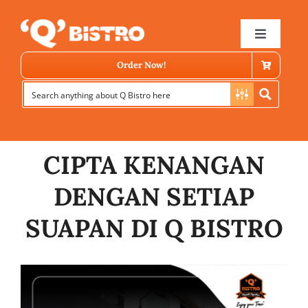
Skip
to
Toggle
Navigat
content
Order Now!
CIPTA KENANGAN
DENGAN SETIAP
Store Locator
SUAPAN DI Q BISTRO
Menu
News