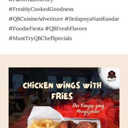
#FreshlyCookedGoodness
#QBCuisineAdventure #SedapnyaNasiKandar
#FoodieFiesta #QBFreshFlavors
#MustTryQBChefSpecials