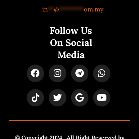
in
**
@
********
om.my
Follow Us
On Social
Media
© Copyright 2024. All Right Reserved by