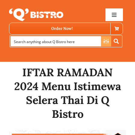
Skip
to
Toggle
Navigat
content
Order Now!
IFTAR RAMADAN
2024 Menu Istimewa
Store Locator
Selera Thai Di Q
Bistro
Menu
News