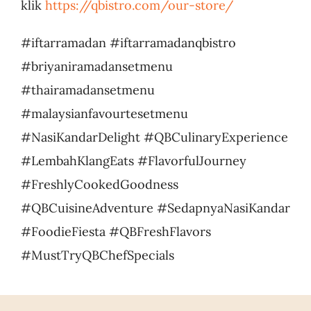
klik
https://qbistro.com/our-store/
#iftarramadan #iftarramadanqbistro
#briyaniramadansetmenu
#thairamadansetmenu
#malaysianfavourtesetmenu
#NasiKandarDelight #QBCulinaryExperience
#LembahKlangEats #FlavorfulJourney
#FreshlyCookedGoodness
#QBCuisineAdventure #SedapnyaNasiKandar
#FoodieFiesta #QBFreshFlavors
#MustTryQBChefSpecials