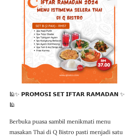
🕌✨ 𝗣𝗥𝗢𝗠𝗢𝗦𝗜 𝗦𝗘𝗧 𝗜𝗙𝗧𝗔𝗥 𝗥𝗔𝗠𝗔𝗗𝗔𝗡 ✨
🕌
Berbuka puasa sambil menikmati menu
masakan Thai di Q Bistro pasti menjadi satu