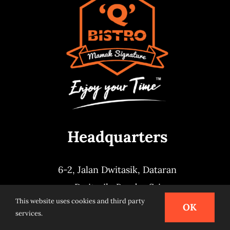
Headquarters
6-2, Jalan Dwitasik,
Dataran
Dwitasik,
Bandar Sri
This website uses cookies and third party
Permaisuri,
Cheras 56000, Kuala
OK
services.
Lumpur.