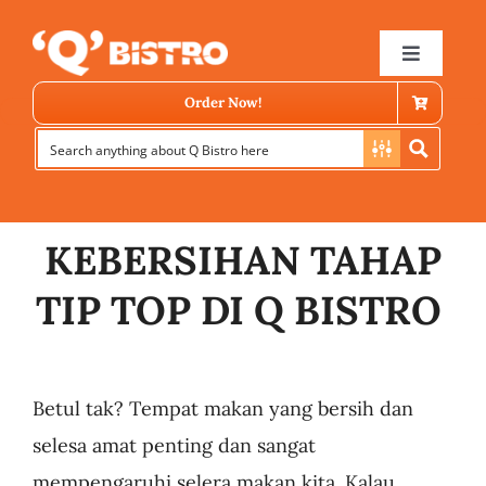
Skip
to
Toggle
Navigat
content
Order Now!
KEBERSIHAN TAHAP
TIP TOP DI Q BISTRO
Store Locator
Menu
Betul tak? Tempat makan yang bersih dan
selesa amat penting dan sangat
News
mempengaruhi selera makan kita. Kalau,