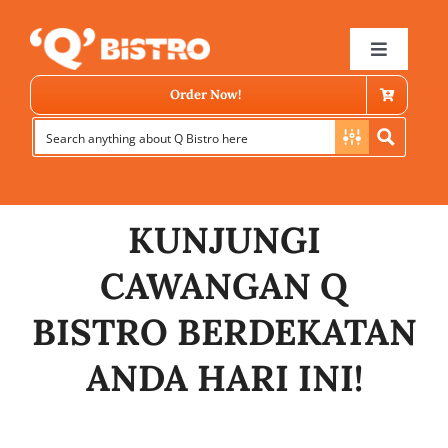
Skip
to
Toggle
Navigat
content
Order Now!
KUNJUNGI
CAWANGAN Q
Store Locator
BISTRO BERDEKATAN
ANDA HARI INI!
Menu
News