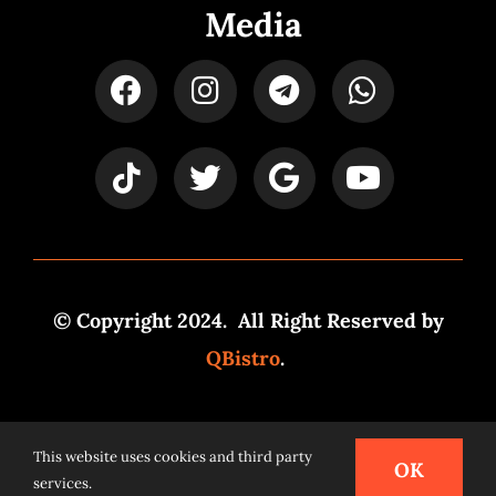
Media
© Copyright 2024. All Right Reserved by
QBistro
.
Powered by
Syspro Digital
This website uses cookies and third party
OK
services.