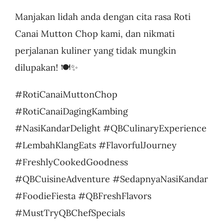
Manjakan lidah anda dengan cita rasa Roti
Canai Mutton Chop kami, dan nikmati
perjalanan kuliner yang tidak mungkin
dilupakan! 🍽✨
#RotiCanaiMuttonChop
#RotiCanaiDagingKambing
#NasiKandarDelight #QBCulinaryExperience
#LembahKlangEats #FlavorfulJourney
#FreshlyCookedGoodness
#QBCuisineAdventure #SedapnyaNasiKandar
#FoodieFiesta #QBFreshFlavors
#MustTryQBChefSpecials