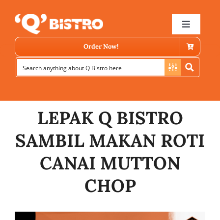
Skip
to
Toggle
Navigat
content
Order Now!
LEPAK Q BISTRO
SAMBIL MAKAN ROTI
Store Locator
CANAI MUTTON
CHOP
Menu
News