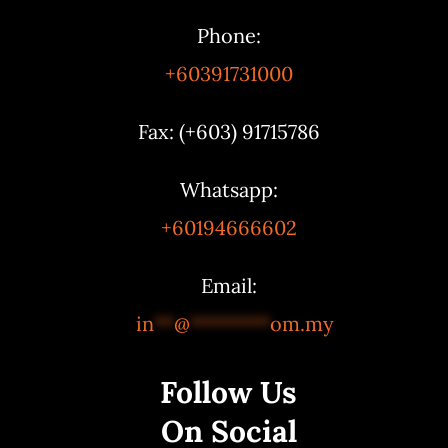
Phone:
+60391731000
Fax: (+603) 91715786
Whatsapp:
+60194666602
Email:
in
**
@
********
om.my
Follow Us
On Social