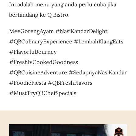
Ini adalah menu yang anda perlu cuba jika
bertandang ke Q Bistro.
MeeGorengAyam #NasiKandarDelight
#QBCulinaryExperience #LembahKlangEats
#FlavorfulJourney
#FreshlyCookedGoodness
#QBCuisineAdventure #SedapnyaNasiKandar
#FoodieFiesta #QBFreshFlavors
#MustTryQBChefSpecials