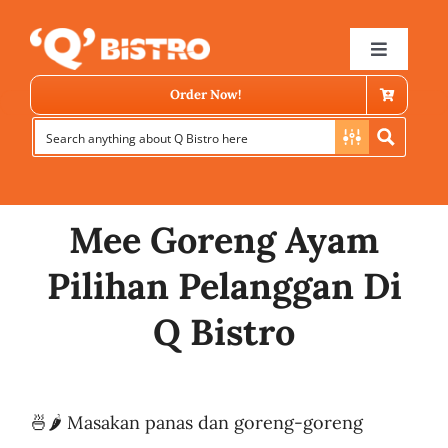
Skip
to
Toggle
Navigat
content
Order Now!
Mee Goreng Ayam
Pilihan Pelanggan Di
Store Locator
Q Bistro
Menu
🍜🌶 Masakan panas dan goreng-goreng
News