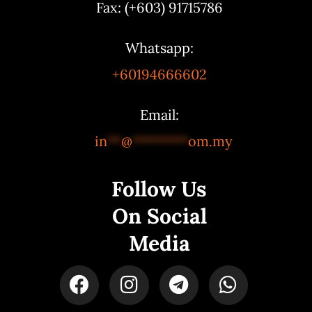
Fax: (+603) 91715786
Whatsapp:
+60194666602
Email:
in
**
@
********
om.my
Follow Us
On Social
Media