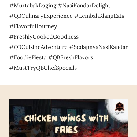
#MurtabakDaging #NasiKandarDelight
#QBCulinaryExperience #LembahKlangEats
#FlavorfulJourney
#FreshlyCookedGoodness
#QBCuisineAdventure #SedapnyaNasiKandar
#FoodieFiesta #QBFreshFlavors
#MustTryQBChefSpecials