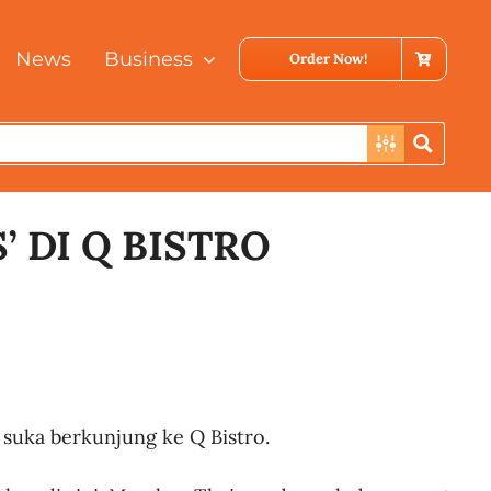
News
Business
Order Now!
 DI Q BISTRO
g suka berkunjung ke Q Bistro.