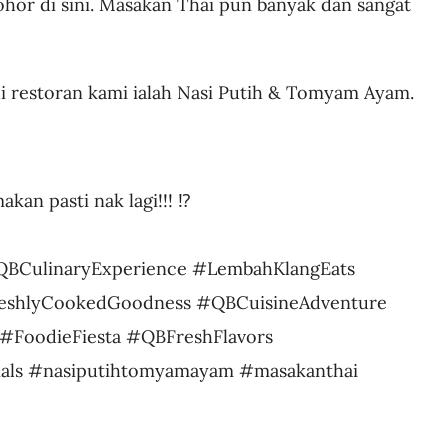
ohor di sini. Masakan Thai pun banyak dan sangat
i restoran kami ialah Nasi Putih & Tomyam Ayam.
kan pasti nak lagi!!! ⁉️
QBCulinaryExperience #LembahKlangEats
reshlyCookedGoodness #QBCuisineAdventure
#FoodieFiesta #QBFreshFlavors
als #nasiputihtomyamayam #masakanthai