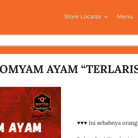
Store Locator
Menu
TOMYAM AYAM “TERLARIS’
♥️♥️♥️ Ini sebabnya oran