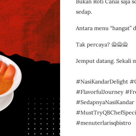
Bukan Roti Canai saja s
sedap.
Antara menu “hangat” d
Tak percaya? 🙅🙅🙅
Jemput datang. Sekali ma
#NasiKandarDelight #
#FlavorfulJourney #F
#SedapnyaNasiKandar 
#MustTryQBChefSpeci
#menuterlarisqbistro