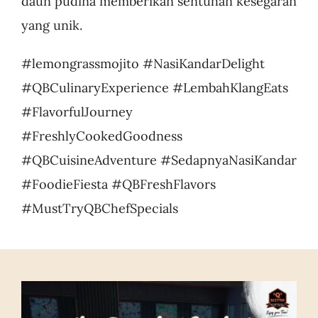
daun pudina memberikan sentuhan kesegaran
yang unik.
#lemongrassmojito #NasiKandarDelight
#QBCulinaryExperience #LembahKlangEats
#FlavorfulJourney
#FreshlyCookedGoodness
#QBCuisineAdventure #SedapnyaNasiKandar
#FoodieFiesta #QBFreshFlavors
#MustTryQBChefSpecials