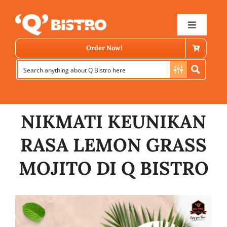
Skip
to
Toggle
Navigat
content
Order Now!
NIKMATI KEUNIKAN
RASA LEMON GRASS
Store Locator
MOJITO DI Q BISTRO
Menu
News