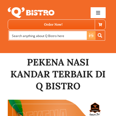
Skip
to
Toggle
Navigat
content
Order Now!
PEKENA NASI
KANDAR TERBAIK DI
Store Locator
Q BISTRO
Menu
News