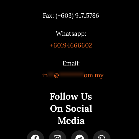
Fax: (+603) 91715786
Whatsapp:
+60194666602
Email:
in
**
@
********
om.my
Follow Us
On Social
Media