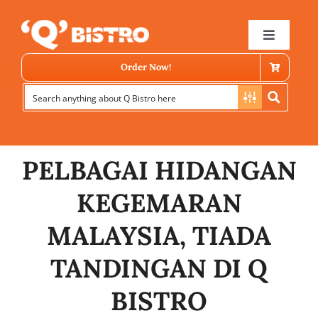
Skip
to
Toggle
Navigat
content
Order Now!
PELBAGAI HIDANGAN
KEGEMARAN
Store Locator
MALAYSIA, TIADA
TANDINGAN DI Q
Menu
BISTRO
News