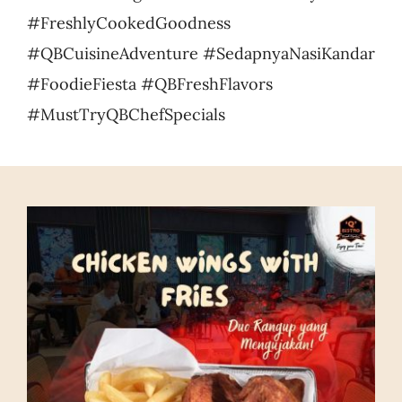
#FreshlyCookedGoodness
#QBCuisineAdventure #SedapnyaNasiKandar
#FoodieFiesta #QBFreshFlavors
#MustTryQBChefSpecials