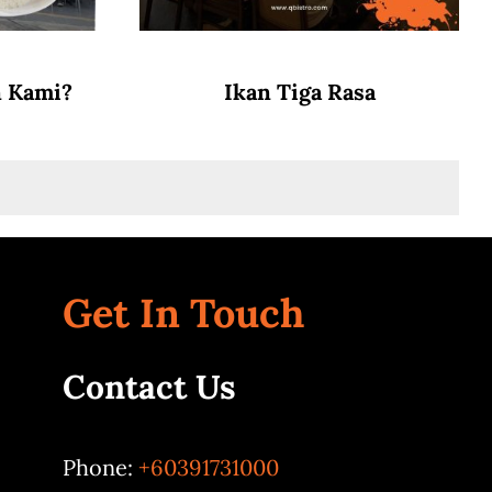
n Kami?
Ikan Tiga Rasa
Get In Touch
Contact Us
Phone:
+60391731000