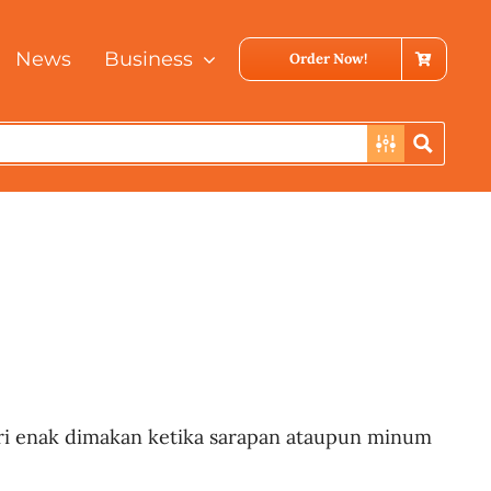
News
Business
Order Now!
uri enak dimakan ketika sarapan ataupun minum