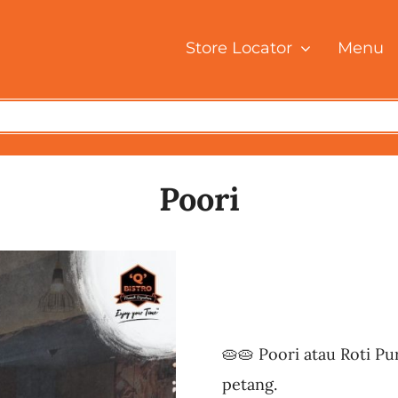
Store Locator
Menu
Poori
🥧🥧 Poori atau Roti P
petang.