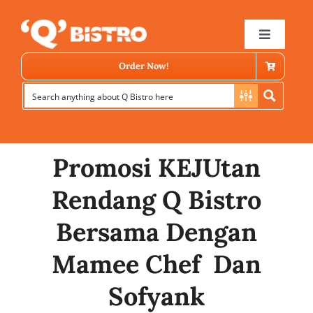
Skip
to
Toggle
Navigat
content
Order Now!
Promosi KEJUtan
Rendang Q Bistro
Store Locator
Bersama Dengan
Mamee Chef Dan
Menu
Sofyank
News