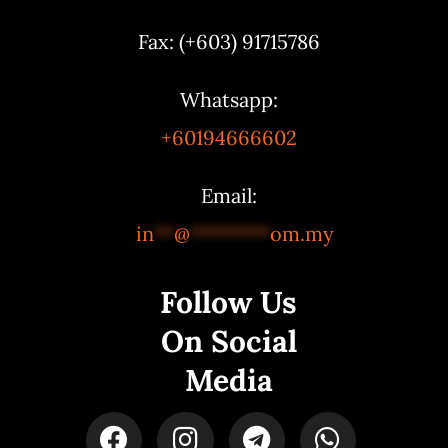
Fax: (+603) 91715786
Whatsapp:
+60194666602
Email:
in
**
@
********
om.my
Follow Us
On Social
Media