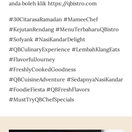
anda boleh klik https://qbistro.com
#30CitarasaRamadan #MameeChef
#KejutanRendang #MenuTerbaharuQBistro
#Sofyank #NasiKandarDelight
#QBCulinaryExperience #LembahKlangEats
#FlavorfulJourney
#FreshlyCookedGoodness
#QBCuisineAdventure #SedapnyaNasiKandar
#FoodieFiesta #QBFreshFlavors
#MustTryQBChefSpecials