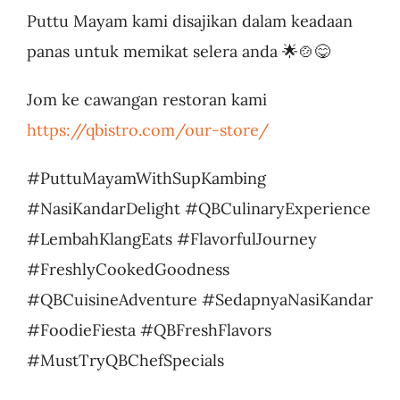
Puttu Mayam kami disajikan dalam keadaan
panas untuk memikat selera anda 🌟🍲😋
Jom ke cawangan restoran kami
https://qbistro.com/our-store/
#PuttuMayamWithSupKambing
#NasiKandarDelight #QBCulinaryExperience
#LembahKlangEats #FlavorfulJourney
#FreshlyCookedGoodness
#QBCuisineAdventure #SedapnyaNasiKandar
#FoodieFiesta #QBFreshFlavors
#MustTryQBChefSpecials