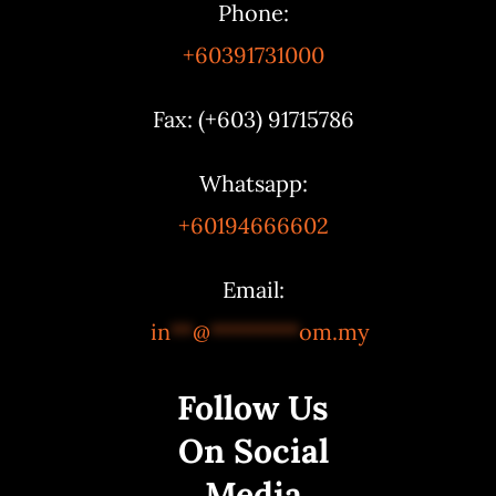
Phone:
+60391731000
Fax: (+603) 91715786
Whatsapp:
+60194666602
Email:
in
**
@
********
om.my
Follow Us
On Social
Media