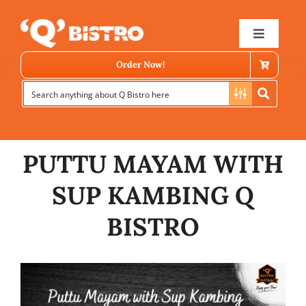
Skip
to
Toggle
Navigat
content
Order Now!
PUTTU MAYAM WITH
SUP KAMBING Q
Store Locator
BISTRO
Menu
News