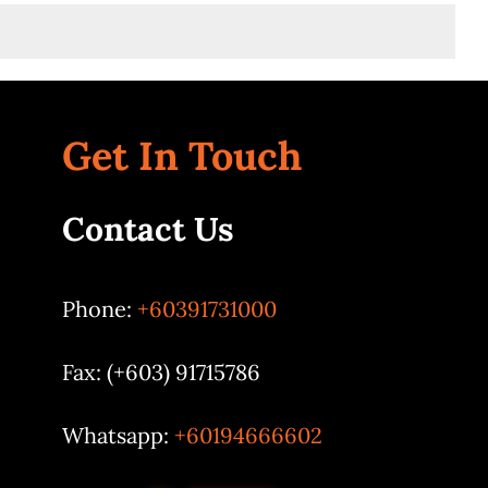
Get In Touch
Contact Us
Phone:
+60391731000
Fax: (+603) 91715786
Whatsapp:
+60194666602