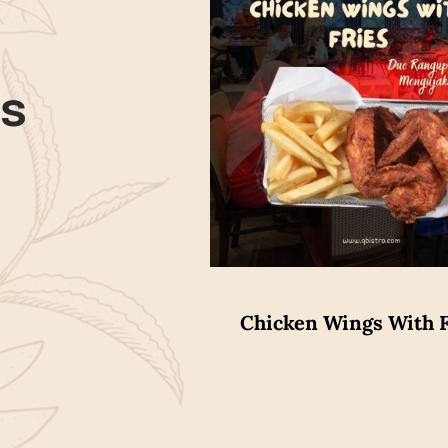
ws
Chicken Wings With F