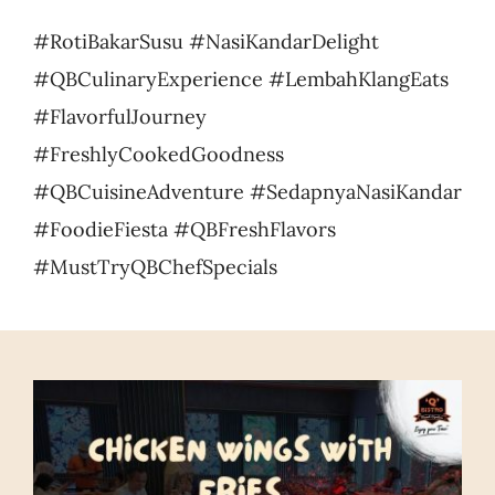
#RotiBakarSusu #NasiKandarDelight
#QBCulinaryExperience #LembahKlangEats
#FlavorfulJourney
#FreshlyCookedGoodness
#QBCuisineAdventure #SedapnyaNasiKandar
#FoodieFiesta #QBFreshFlavors
#MustTryQBChefSpecials