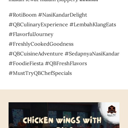
#RotiBoom #NasiKandarDelight
#QBCulinaryExperience #LembahKlangEats
#FlavorfulJourney
#FreshlyCookedGoodness
#QBCuisineAdventure #SedapnyaNasiKandar
#FoodieFiesta #QBFreshFlavors
#MustTryQBChefSpecials