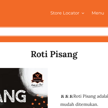
Store Locator
Menu
Roti Pisang
🍌🍌🍌Roti Pisang adal
mudah ditemukan.