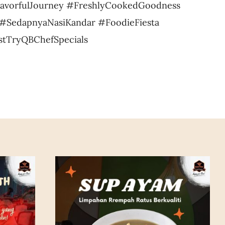
avorfulJourney #FreshlyCookedGoodness
#SedapnyaNasiKandar #FoodieFiesta
tTryQBChefSpecials