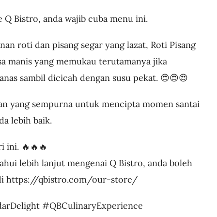
 Q Bistro, anda wajib cuba menu ini.
an roti dan pisang segar yang lazat, Roti Pisang
sa manis yang memukau terutamanya jika
anas sambil dicicah dengan susu pekat. 😍😍😍
ihan yang sempurna untuk mencipta momen santai
a lebih baik.
i ini. 🔥🔥🔥
hui lebih lanjut mengenai Q Bistro, anda boleh
di https://qbistro.com/our-store/
darDelight #QBCulinaryExperience