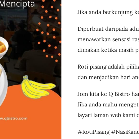
Jika anda berkunjung ke
Diperbuat daripada adun
menawarkan sensasi ra
dimakan ketika masih p
Roti pisang adalah pil
dan menjadikan hari and
Jom kita ke Q Bistro har
Jika anda mahu mengeta
layari laman web kami 
#RotiPisang #NasiKan