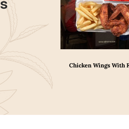
ws
Chicken Wings With F