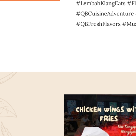
#LembahKlangEats #Fl
#QBCuisineAdventure 
#QBFreshFlavors #Mus