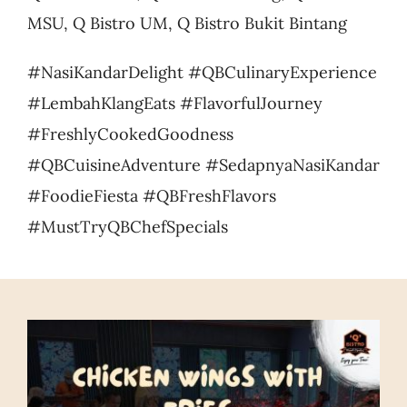
MSU, Q Bistro UM, Q Bistro Bukit Bintang
#NasiKandarDelight #QBCulinaryExperience
#LembahKlangEats #FlavorfulJourney
#FreshlyCookedGoodness
#QBCuisineAdventure #SedapnyaNasiKandar
#FoodieFiesta #QBFreshFlavors
#MustTryQBChefSpecials