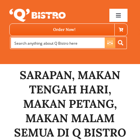
Skip
to
Toggle
Navigat
content
Order Now!
SARAPAN, MAKAN
TENGAH HARI,
Store Locator
MAKAN PETANG,
MAKAN MALAM
Menu
SEMUA DI Q BISTRO
News