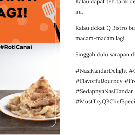
Kalau dapat teh tarik d
ini.
Kalau dekat Q Bistro bu
macam-macam lagi.
Singgah dulu sarapan d
#NasiKandarDelight #
#FlavorfulJourney #F
#SedapnyaNasiKandar 
#MustTryQBChefSpecia