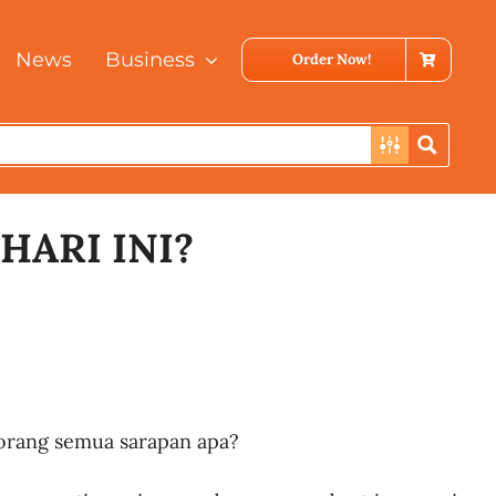
News
Business
Order Now!
HARI INI?
 korang semua sarapan apa?