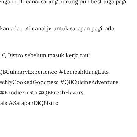
engan roti canai sarang burung pun best juga pagi
kan ada roti canai je untuk sarapan pagi, ada
i Q Bistro sebelum masuk kerja tau!
QBCulinaryExperience #LembahKlangEats
reshlyCookedGoodness #QBCuisineAdventure
#FoodieFiesta #QBFreshFlavors
ls #SarapanDiQBistro