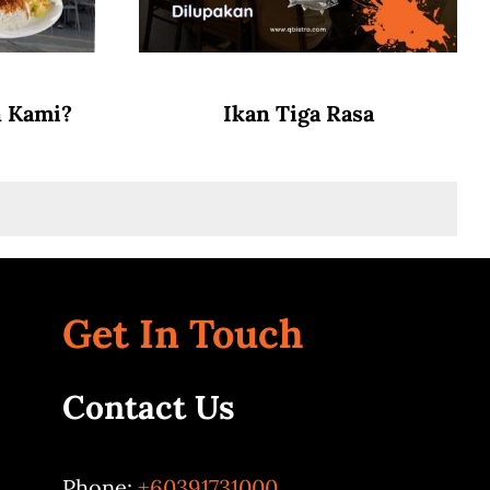
n Kami?
Ikan Tiga Rasa
Get In Touch
Contact Us
Phone:
+60391731000