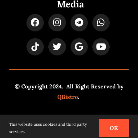
Media
© Copyright 2024. All Right Reserved by
QBistro
.
Powered by
Syspro Digital
This website uses cookies and third party
OK
services.