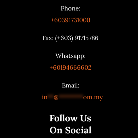
Phone:
+60391731000
Fax: (+603) 91715786
Whatsapp:
+60194666602
Email:
in
**
@
********
om.my
Follow Us
On Social