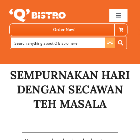
Skip
to
Toggle
Navigat
content
Order Now!
SEMPURNAKAN HARI
DENGAN SECAWAN
Store Locator
TEH MASALA
Menu
News