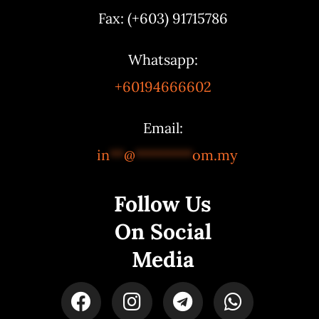
Fax: (+603) 91715786
Whatsapp:
+60194666602
Email:
in
**
@
********
om.my
Follow Us
On Social
Media