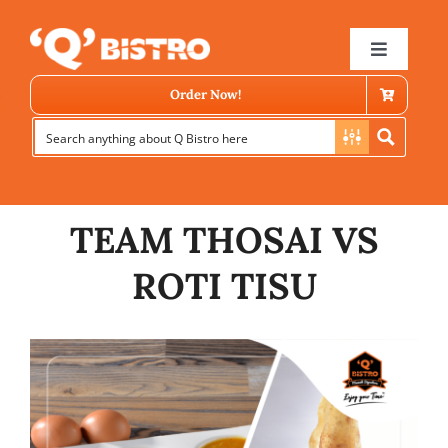
Skip
to
Toggle
Navigat
content
Order Now!
TEAM THOSAI VS
ROTI TISU
Store Locator
Menu
News