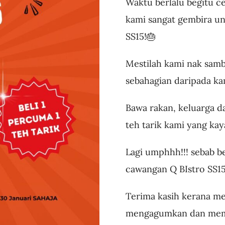
Waktu berlalu begitu ce
kami sangat gembira u
SS15!🎂
Mestilah kami nak samb
sebahagian daripada ka
Bawa rakan, keluarga d
teh tarik kami yang ka
Lagi umphhh!!! sebab be
cawangan Q BIstro SS1
Terima kasih kerana me
mengagumkan dan memil