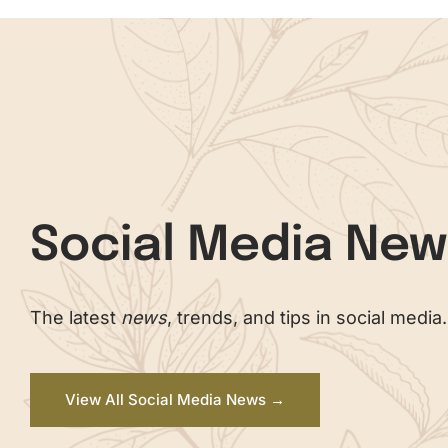
Social Media Ne
The latest
news
, trends, and tips in social media.
View All Social Media News →