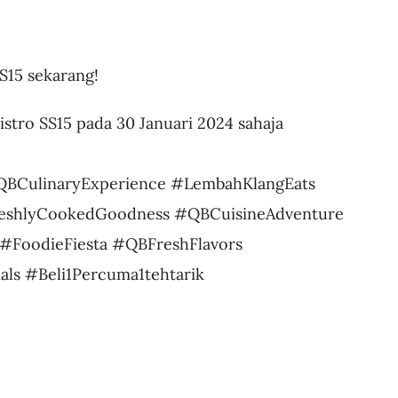
SS15 sekarang!
stro SS15 pada 30 Januari 2024 sahaja
QBCulinaryExperience #LembahKlangEats
reshlyCookedGoodness #QBCuisineAdventure
#FoodieFiesta #QBFreshFlavors
ls #Beli1Percuma1tehtarik