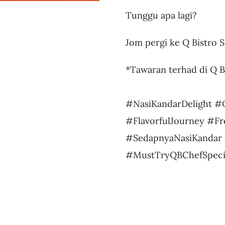
Tunggu apa lagi?
Jom pergi ke Q Bistro 
*Tawaran terhad di Q Bi
#NasiKandarDelight #
#FlavorfulJourney #F
#SedapnyaNasiKandar 
#MustTryQBChefSpecia