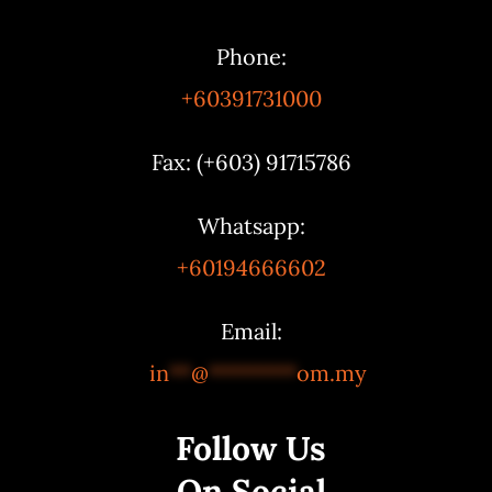
Phone:
+60391731000
Fax: (+603) 91715786
Whatsapp:
+60194666602
Email:
in
**
@
********
om.my
Follow Us
On Social