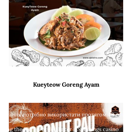
Kueyteow Goreng Ayam
обертання потрібно використати протягом 48
leting the KYC process. Enter a Spinkings casino