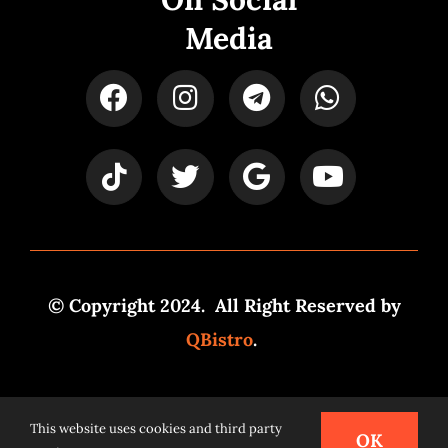
Media
© Copyright 2024. All Right Reserved by
QBistro
.
Powered by
Syspro Digital
This website uses cookies and third party
OK