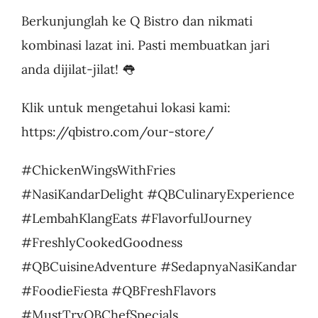
Berkunjunglah ke Q Bistro dan nikmati
kombinasi lazat ini. Pasti membuatkan jari
anda dijilat-jilat! 👅
Klik untuk mengetahui lokasi kami:
https://qbistro.com/our-store/
#ChickenWingsWithFries
#NasiKandarDelight #QBCulinaryExperience
#LembahKlangEats #FlavorfulJourney
#FreshlyCookedGoodness
#QBCuisineAdventure #SedapnyaNasiKandar
#FoodieFiesta #QBFreshFlavors
#MustTryQBChefSpecials