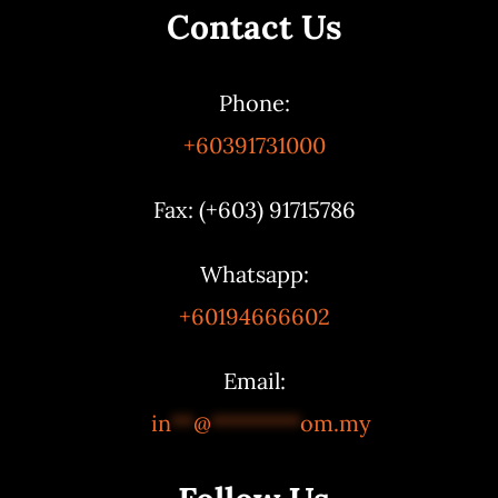
Contact Us
Phone:
+60391731000
Fax: (+603) 91715786
Whatsapp:
+60194666602
Email:
in
**
@
********
om.my