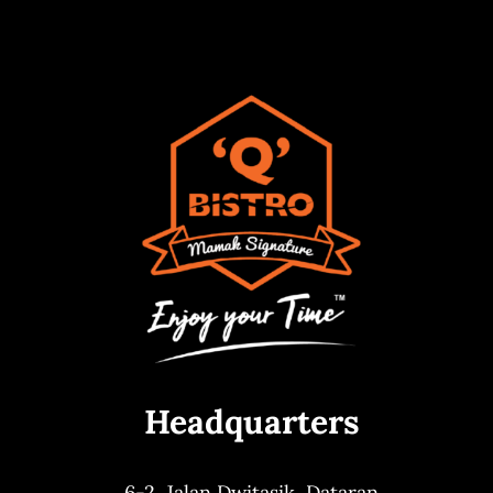
Headquarters
6-2, Jalan Dwitasik,
Dataran