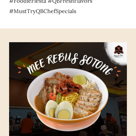
#FoodieFiesta #QBFreshFlavors
#MustTryQBChefSpecials