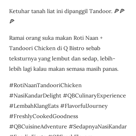
Ketuhar tanah liat ini dipanggil Tandoor. 🍕🍕
🍕
Ramai orang suka makan Roti Naan +
Tandoori Chicken di Q Bistro sebab
teksturnya yang lembut dan sedap, lebih-
lebih lagi kalau makan semasa masih panas.
#RotiNaanTandooriChicken
#NasiKandarDelight #QBCulinaryExperience
#LembahKlangEats #FlavorfulJourney
#FreshlyCookedGoodness
#QBCuisineAdventure #SedapnyaNasiKandar