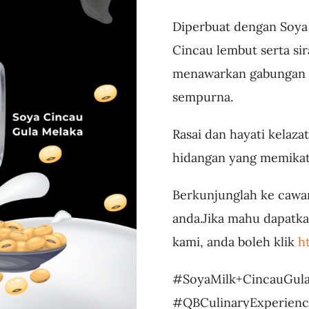
Diperbuat dengan Soya 
Cincau lembut serta s
menawarkan gabungan ci
sempurna.
Rasai dan hayati kelaz
hidangan yang memikat 
Berkunjunglah ke cawan
anda.Jika mahu dapatka
kami, anda boleh klik
h
#SoyaMilk+CincauGula
#QBCulinaryExperienc