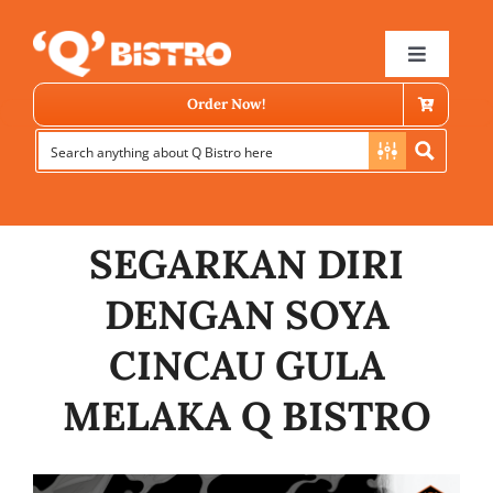
Skip
to
Toggle
Navigat
content
Order Now!
SEGARKAN DIRI
DENGAN SOYA
Store Locator
CINCAU GULA
MELAKA Q BISTRO
Menu
News