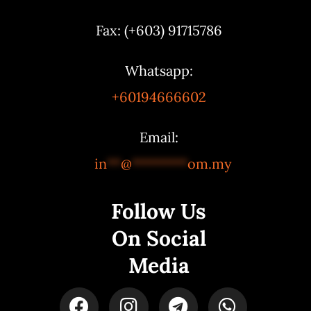
Fax: (+603) 91715786
Whatsapp:
+60194666602
Email:
in
**
@
********
om.my
Follow Us
On Social
Media