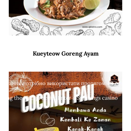
Kueyteow Goreng Ayam
обертання потрібно використати протягом 48
leting the KYC process. Enter a Spinkings casino