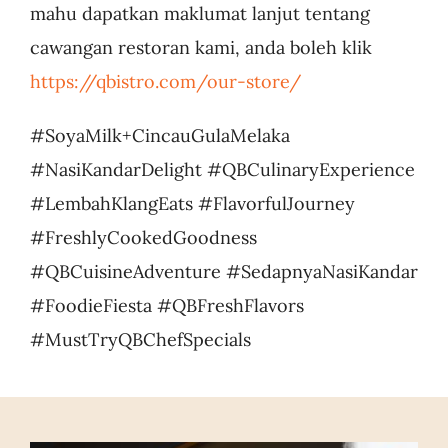
mahu dapatkan maklumat lanjut tentang
cawangan restoran kami, anda boleh klik
https://qbistro.com/our-store/
#SoyaMilk+CincauGulaMelaka
#NasiKandarDelight #QBCulinaryExperience
#LembahKlangEats #FlavorfulJourney
#FreshlyCookedGoodness
#QBCuisineAdventure #SedapnyaNasiKandar
#FoodieFiesta #QBFreshFlavors
#MustTryQBChefSpecials